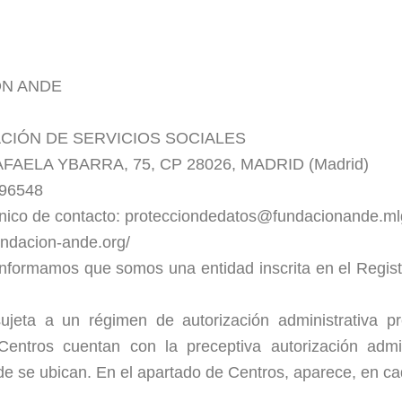
IÓN ANDE
UNDACIÓN DE SERVICIOS SOCIALES
RAFAELA YBARRA, 75, CP 28026, MADRID (Madrid)
696548
rónico de contacto: protecciondedatos@fundacionande.m
undacion-ande.org/
informamos que somos una entidad inscrita en el Regist
.
sujeta a un régimen de autorización administrativa p
ntros cuentan con la preceptiva autorización admin
 se ubican. En el apartado de Centros, aparece, en cad