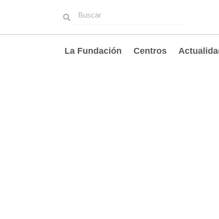
Ir
Buscar
Buscar
al
contenido
La Fundación
Centros
Actualida
Política Privacidad